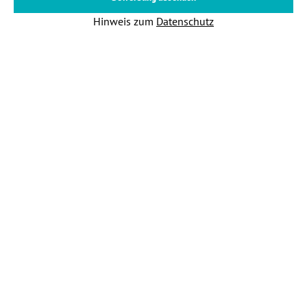
Hinweis zum
Datenschutz
PFREUNDT GmbH
Datenschutz
Impressum
Cookieeinstellungen
Mitarbeitergewinnung mit